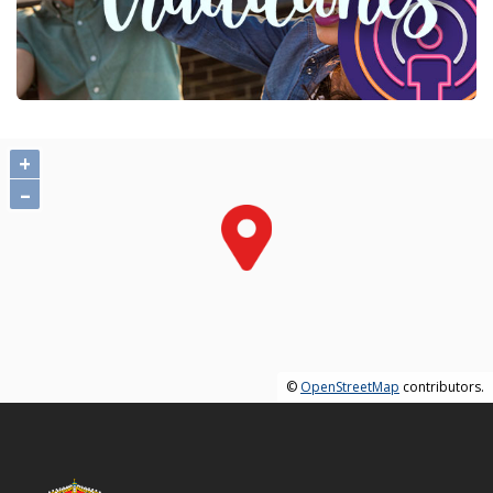
+
–
©
OpenStreetMap
contributors.