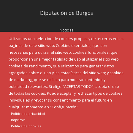
Diputación de Burgos
Noticias
Eventos
Utilizamos una selección de cookies propias y de terceros en las
Corporación Municipal
páginas de este sitio web: Cookies esenciales, que son
Teléfonos de interés
necesarias para utilizar el sitio web; cookies funcionales, que
proporcionan una mejor facilidad de uso al utilizar el sitio web;
INICIAR SESIÓN
cookies de rendimiento, que utilizamos para generar datos
MAPA WEB
agregados sobre el uso y las estadísticas del sitio web; y cookies
de marketing, que se utilizan para mostrar contenido y
publicidad relevantes. Si elige "ACEPTAR TODO", acepta el uso
de todas las cookies. Puede aceptar y rechazar tipos de cookies
individuales y revocar su consentimiento para el futuro en
cualquier momento en "Configuración".
Política de privacidad
Imprimir
Politica de Cookies