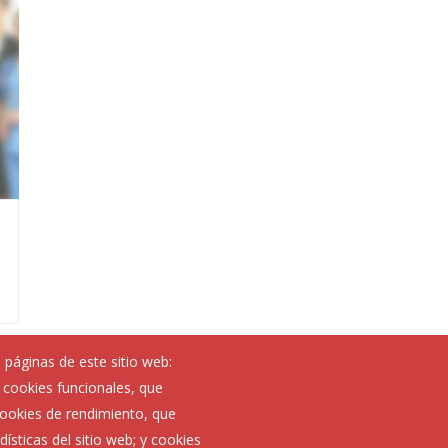
 páginas de este sitio web:
; cookies funcionales, que
Noticias
 cookies de rendimiento, que
Eventos
ísticas del sitio web; y cookies
Corporación Municipal