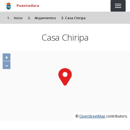
Pasar al contenido principal
Puentedura
Inicio
Alojamientos
Casa Chiripa
Casa Chiripa
+
–
©
OpenStreetMap
contributors.