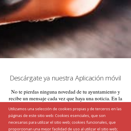
Descárgate ya nuestra Aplicación móvil
No te pierdas ninguna novedad de tu ayuntamiento y
recibe un mensaje cada vez que haya una noticia. En la
aplicación encontrarás un acceso rápido a la
Utilizamos una selección de cookies propias y de terceros en las
información básica de tu ayuntamiento, un apartado
páginas de este sitio web: Cookies esenciales, que son
de noticias, un directorio con los principales teléfonos
necesarias para utilizar el sitio web; cookies funcionales, que
de interés de tu pueblo y un acceso a la sede
proporcionan una mejor facilidad de uso al utilizar el sitio web;