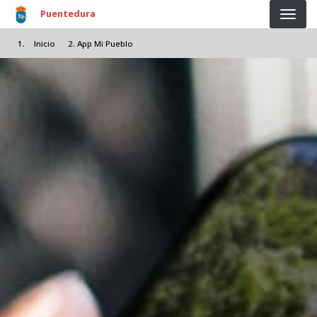
Pasar al contenido principal
Puentedura
Inicio
App Mi Pueblo